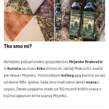
Tko smo mi?
Obiteljsko poljoprivredno gospodarstvo
Mirjenko
Mrakovčić
iz
Kornića
na otoku
Krku
činimo mi, obitelj Mrakovčić, bračni
par Vesna i Mirjenko. Proizvodnjom
krčkog
sira
bavimo se već
od davne 1984. godine, kada smo imali samo devet
ovaca
u
uzgoju. Danas uzgajamo stado od 150 muznih krčkih ovaca o
kojima uglavnom brine suprug Mirjenko.