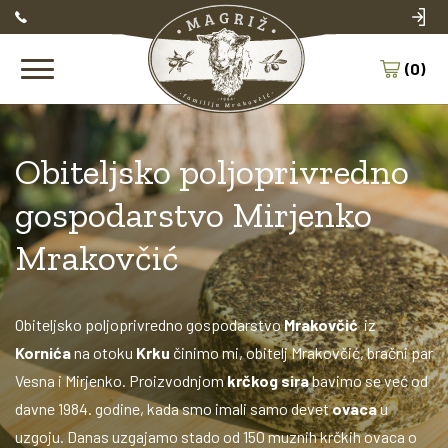
(0)
Obiteljsko poljoprivredno
gospodarstvo Mirjenko
Mrakovčić
Obiteljsko poljoprivredno gospodarstvo
Mrakovčić
iz
Kornića
na otoku
Krku
činimo mi, obitelj Mrakovčić, bračni par
Vesna i Mirjenko. Proizvodnjom
krčkog sira
bavimo se već od
davne 1984. godine, kada smo imali samo devet
ovaca
u
uzgoju. Danas uzgajamo stado od 150 muznih krčkih ovaca o