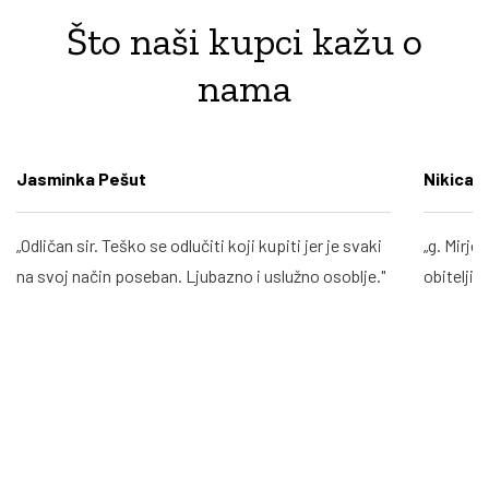
Što naši kupci kažu o
nama
Jasminka Pešut
Nikica V
„Odličan sir. Teško se odlučiti koji kupiti jer je svaki
„g. Mirje
na svoj način poseban. Ljubazno i uslužno osoblje."
obitelji.