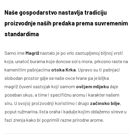
Naše gospodarstvo nastavlja tradiciju
proizvodnje naših predaka prema suvremenim
standardima
Samo ime
Magriž
nastalo je po vrlo zastupljenoj biljnoj vrsti
koja, unatoč burama koje donose sol s mora, prkosno raste na
kamenitim pašnjacima
otoka Krka
. Upravo su ti pašnjaci
slobodan prostor gdje se naše ovce hrane pa je biljka
magriž čuveni sastojak koji samom
ovčjem mlijeku
daje
poseban okus, a time i specifičnu aromu i karakter našem
siru. U svojoj proizvodnji koristimo i drugo
začinsko bilje
,
poput ružmarina, lista oraha i kadulje kojim oblažemo sireve u
fazi zrenja kako bi poprimili razne prirodne arome.