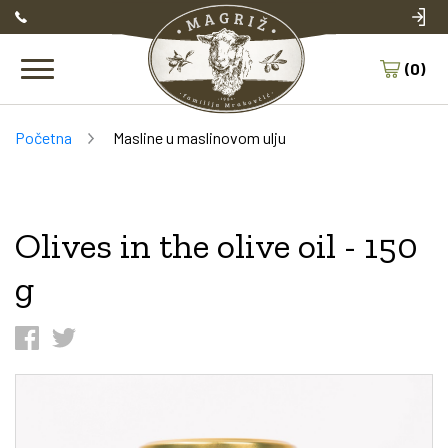
(0)
Početna
Masline u maslinovom ulju
Breadcrumb
Olives in the olive oil - 150
g