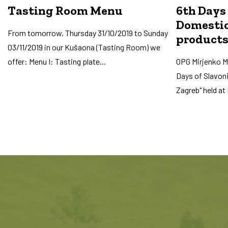
Tasting Room Menu
6th Days 
Domestic
From tomorrow, Thursday 31/10/2019 to Sunday
products
03/11/2019 in our Kušaona (Tasting Room) we
offer: Menu I: Tasting plate...
OPG Mirjenko Mr
Days of Slavon
Zagreb" held at 