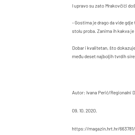
I upravo su zato Mrakovčići došl
- Gostima je drago da vide gdje 
stolu proba. Zanima ih kakva je 
Dobar i kvalitetan, što dokazuj
među deset najboljih tvrdih sire
Autor: Ivana Perić/Regionalni
09. 10. 2020.
https://magazin.hrt.hr/663781/