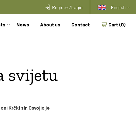
Register/Login
English
cts
News
About us
Contact
Cart
(0)
a svijetu
ni Krčki sir. Osvojio je