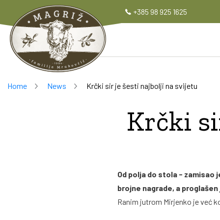
+385 98 925 1625
Home
News
Krčki sir je šesti najbolji na svijetu
Breadcrumb
Krčki si
Od polja do stola - zamisao j
brojne nagrade, a proglašen j
Ranim jutrom Mirjenko je već ko