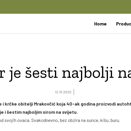
Home
Produ
r je šesti najbolji n
12.10.2020
e i krčke obitelji Mrakovčić koja 40-ak godina proizvodi autohto
e i šestim najboljim sirom na svijetu.
d svojih ovaca. Svakodnevno, bez obzira na sunce, kišu, buru.