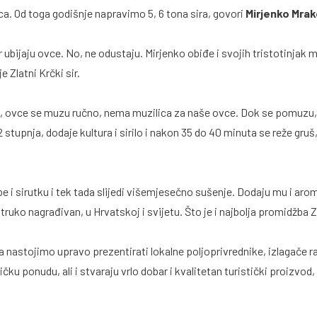
a. Od toga godišnje napravimo 5, 6 tona sira, govori
Mirjenko Mrak
jer ubijaju ovce. No, ne odustaju. Mirjenko obiđe i svojih tristotinjak m
Zlatni Krčki sir.
o, ovce se muzu ručno, nema muzilica za naše ovce. Dok se pomuzu
2 stupnja, dodaje kultura i sirilo i nakon 35 do 40 minuta se reže gru
pe i sirutku i tek tada slijedi višemjesečno sušenje. Dodaju mu i aro
truko nagrađivan, u Hrvatskoj i svijetu. Što je i najbolja promidžba 
nastojimo upravo prezentirati lokalne poljoprivrednike, izlagače raz
čku ponudu, ali i stvaraju vrlo dobar i kvalitetan turistički proizvod