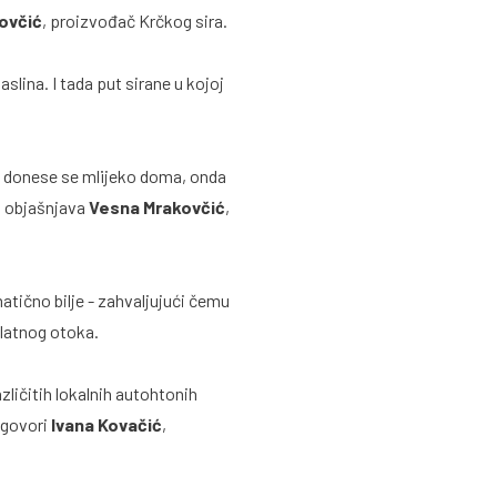
ovčić
, proizvođač Krčkog sira.
aslina. I tada put sirane u kojoj
, donese se mlijeko doma, onda
š, objašnjava
Vesna Mrakovčić
,
matično bilje - zahvaljujući čemu
Zlatnog otoka.
ličitih lokalnih autohtonih
, govori
Ivana Kovačić
,