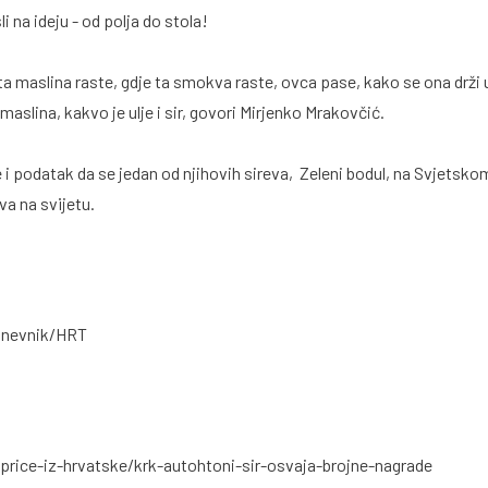
i na ideju - od polja do stola!
ta maslina raste, gdje ta smokva raste, ovca pase, kako se ona drži u 
maslina, kakvo je ulje i sir, govori Mirjenko Mrakovčić.
e i podatak da se jedan od njihovih sireva, Zeleni bodul, na Svjetsk
va na svijetu.
 Dnevnik/HRT
price-iz-hrvatske/krk-autohtoni-sir-osvaja-brojne-nagrade