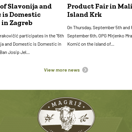
of Slavonija and
Product Fair in Mal
 is Domestic
Island Krk
 in Zagreb
On Thursday, September 5th and F
akovičić participates in the "6th
September 6th, OPG Mirjenko Mr
ija and Domestic is Domestic in
Kornić on the island of...
Ban Josip Jel...
View more news