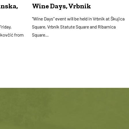
inska,
Wine Days, Vrbnik
"Wine Days" event will be held in Vrbnik at Škujica
riday,
Square, Vrbnik Statute Square and Ribarnica
akovčić from
Square...