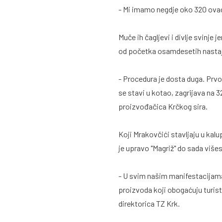
- Mi imamo negdje oko 320 ovac
Muče ih čagljevi i divlje svinje 
od početka osamdesetih nastaje 
- Procedura je dosta duga. Prv
se stavi u kotao, zagrijava na 3
proizvođačica Krčkog sira.
Koji Mrakovčići stavljaju u kalu
je upravo "Magriž" do sada višes
- U svim našim manifestacijama 
proizvoda koji obogaćuju turisti
direktorica TZ Krk.