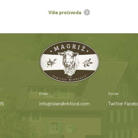
Više proizvoda
Email
Social
25
info@islandkrkfood.com
Twitter
Faceb