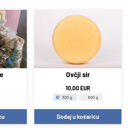
e
Ovčji sir
10,00 EUR
300 g
600 g