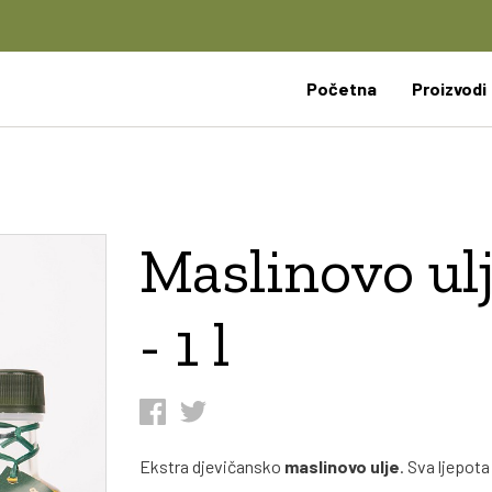
Početna
Proizvodi
Maslinovo ulj
- 1 l
Ekstra djevičansko
maslinovo ulje
. Sva ljepot