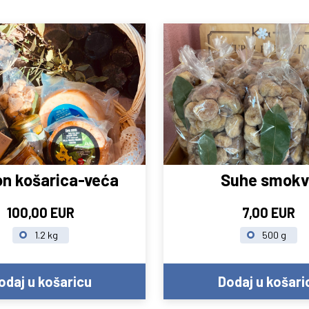
on košarica-veća
Suhe smokv
100,00 EUR
7,00 EUR
1.2 kg
500 g