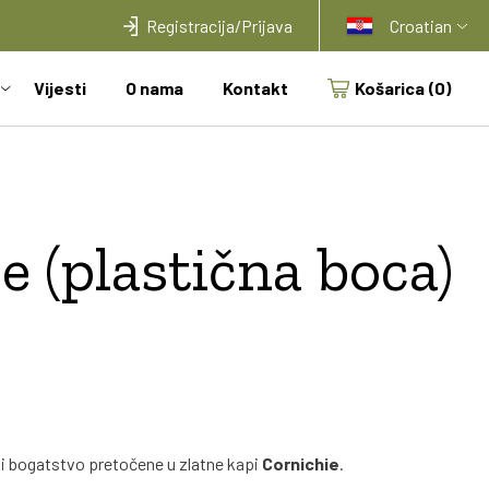
Registracija/Prijava
Croatian
Vijesti
O nama
Kontakt
Košarica
(0)
e (plastična boca)
a i bogatstvo pretočene u zlatne kapi
Cornichie
.