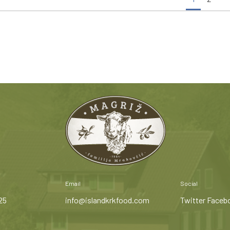
Email
Social
25
info@islandkrkfood.com
Twitter
Faceb