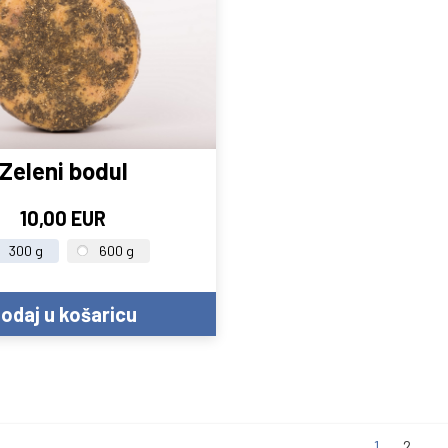
Zeleni bodul
10,00 EUR
300 g
600 g
1
2