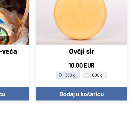
a-veća
Ovčji sir
10,00 EUR
300 g
600 g